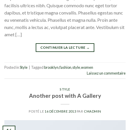
facilisis ultrices nibh. Quisque commodo nunc eget tortor
dapibus, et tristique magna convallis. Phasellus egestas nunc
eu venenatis vehicula. Phasellus et magna nulla. Proin ante
nunc, mollis a lectus ac, volutpat placerat ante. Vestibulum sit
amet […]
CONTINUER LA LECTURE
→
Posted in
Style
|
Tagged
brooklyn
,
fashion
,
style
,
women
Laissez un commentaire
STYLE
Another post with A Gallery
POSTÉ LE
16 DÉCEMBRE 2013
PAR
CMADMIN