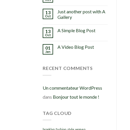
Just another post with A
13
Oct
Gallery
A Simple Blog Post
13
Oct
A Video Blog Post
01
Jan
RECENT COMMENTS
Un commentateur WordPress
dans
Bonjour tout le monde !
TAG CLOUD
brooklyn
fashion
style
women